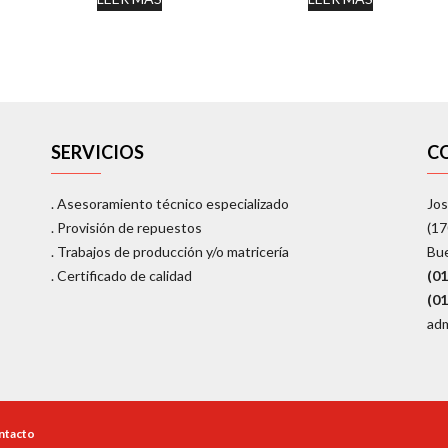
SERVICIOS
C
. Asesoramiento técnico especializado
Jos
. Provisión de repuestos
(1
. Trabajos de producción y/o matricería
Bu
. Certificado de calidad
(0
(0
adm
ntacto