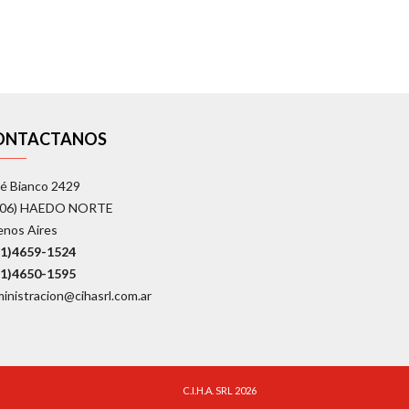
ONTACTANOS
é Bianco 2429
706) HAEDO NORTE
enos Aires
11)4659-1524
11)4650-1595
inistracion@cihasrl.com.ar
C.I.H.A. SRL 2026