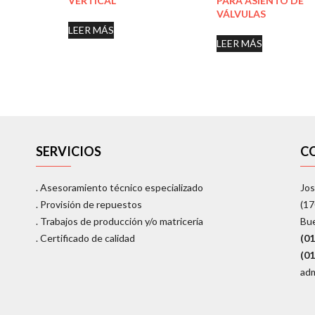
VERTICAL
PARA ASIENTO DE
VÁLVULAS
LEER MÁS
LEER MÁS
SERVICIOS
C
. Asesoramiento técnico especializado
Jos
. Provisión de repuestos
(1
. Trabajos de producción y/o matricería
Bu
. Certificado de calidad
(0
(0
adm