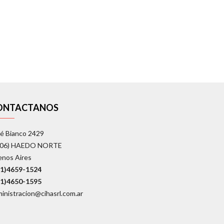
ONTACTANOS
é Bianco 2429
706) HAEDO NORTE
enos Aires
11)4659-1524
11)4650-1595
inistracion@cihasrl.com.ar