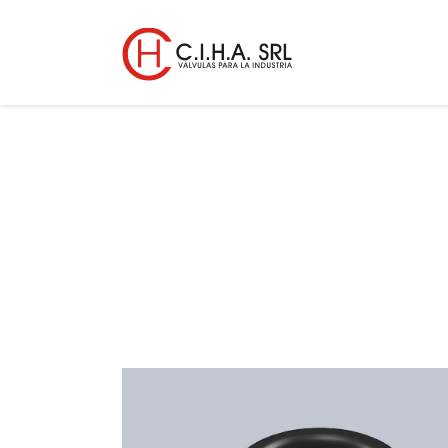
O´RING