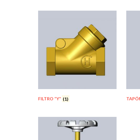
FILTRO “Y”
(1)
TAPÓN